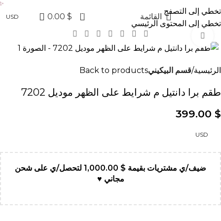
✨ عروض جولدن لاين الآن خصم 20% على الكولكشن الجديد
تخطي إلى التصفح
0
القائمة
$
0.00
USD
تخطي إلى المحتوى الرئيسي
Click to enlarge
الرئيسية
قسم البيكيني
Back to products
طقم برا دانتيل م شرايط على الظهر موديل 7202
399.00
$
USD
ضيف/ي مشتريات بقيمة
$
1,000.00
لتحصل/ي على شحن
مجاني ♥