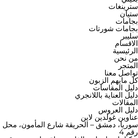
سترينغات
ستيان
بجامات
بجامات شورتات
سليبر
الاقسام
الرئيسية
من نحن
المتجر
تواصل معنا
كل مايهم الزبون
دليل المقاسات
دليل العناية باللانجري
المقالات
دليل العروس
عناوين غولدين لاين
سوريا، دمشق – الحريقة شارع المأمون، محل
رقم 4