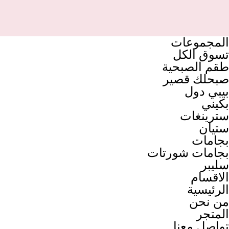
المجموعات
تسوق الكل
طقم الصبحية
صبحلك قصير
بيبي دول
بكيني
سترينغات
ستيان
بجامات
بجامات شورتات
سليبر
الاقسام
الرئيسية
من نحن
المتجر
تواصل معنا