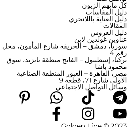
كل مايهم الزبون
دليل المقاسات
دليل العناية باللانجري
المقالات
دليل العروس
عناوين غولدين لاين
سوريا، دمشق – الحريقة شارع المأمون، محل
رقم 4
تركيا، إسطنبول – الفاتح منطقة بايزيد، سوق
محمود باشا
مصر، القاهرة – العبور المنطقة الصناعية
الأولى شارع 71، قطعة 9
وسائل التواصل الاجتماعي
2023 © Golden Line