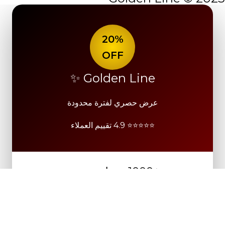
20%
OFF
Golden Line ✨
عرض حصري لفترة محدودة
⭐⭐⭐⭐⭐ 4.9 تقييم العملاء
+1000 عميلة سعيدة
خصم 20% على جميع المنتجات
بدون حد أدنى – شحن سريع – جودة مضمونة