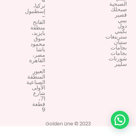
4
الصبحية
تركيا،
صبحلك
إسطنبول
قصير
–
بيبي
الفاتح
دول
منطقة
بكيني
بايزيد،
سترينغات
سوق
ستيان
محمود
بجامات
باشا
بجامات
مصر،
شورتات
القاهرة
سليبر
–
العبور
المنطقة
الصناعية
الأولى
شارع
71،
قطعة
9
2023 © Golden Line