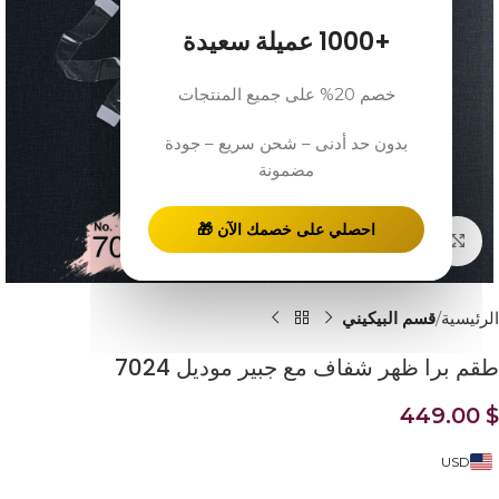
+1000 عميلة سعيدة
خصم 20% على جميع المنتجات
بدون حد أدنى – شحن سريع – جودة
مضمونة
احصلي على خصمك الآن 🎁
Click to enlarge
الرئيسية
قسم البيكيني
طقم برا ظهر شفاف مع جبير موديل 7024
449.00
$
USD