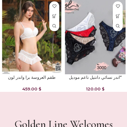
“اندر نسائي دانتيل ناعم موديل
طقم العروسة برا واندر لون
3000
ابيض كود 7004
459.00
$
120.00
$
Golden Line Welcomes