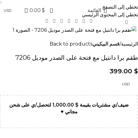
✨ عروض جولدن لاين الآن خصم 20% على الكولكشن الجد
تخطي إلى التصفح
0
القائمة
$
0.00
USD
تخطي إلى المحتوى الرئيسي
Click to enlarge
الرئيسية
قسم البيكيني
Back to products
طقم برا دانتيل مع فتحة على الصدر موديل 7206
399.00
$
USD
ضيف/ي مشتريات بقيمة
$
1,000.00
لتحصل/ي على شحن
مجاني ♥