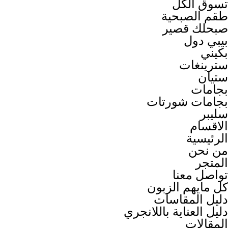
تسوق الكل
طقم الصبحية
صبحلك قصير
بيبي دول
بكيني
سترينغات
ستيان
بجامات
بجامات شورتات
سليبر
الاقسام
الرئيسية
من نحن
المتجر
تواصل معنا
كل مايهم الزبون
دليل المقاسات
دليل العناية باللانجري
المقالات