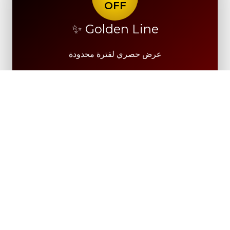
OFF
Golden Line ✨
عرض حصري لفترة محدودة
⭐⭐⭐⭐⭐ 4.9 تقييم العملاء
+1000 عميلة سعيدة
خصم 20% على جميع المنتجات
بدون حد أدنى – شحن سريع – جودة مضمونة
احصلي على خصمك الآن 🎁