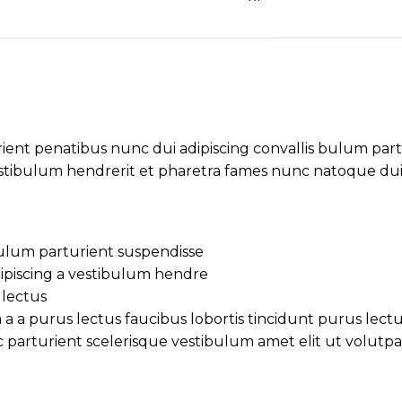
t penatibus nunc dui adipiscing convallis bulum partur
estibulum hendrerit et pharetra fames nunc natoque dui
ulum parturient suspendisse.
ipiscing a vestibulum hendre.
lectus.
a a purus lectus faucibus lobortis tincidunt purus lect
parturient scelerisque vestibulum amet elit ut volutpat