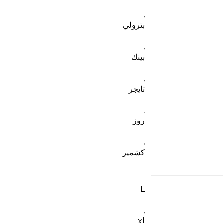
,
بترولي
,
بينك
,
تايجر
,
روز
,
كشمير
L
,
xl