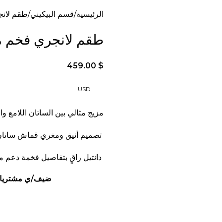
الرئيسية
قسم البيكيني
طقم لانجر
طقم لانجري فخم مودي
459.00
$
USD
مزيج مثالي بين الساتان اللامع وا
تصميم أنيق ومغري قماش ساتان 
دانتيل راقٍ بتفاصيل فخمة دعم مر
ضيف/ي مشتريات