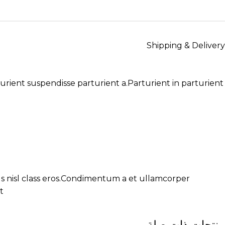
Shipping & Delivery
ient suspendisse parturient a.Parturient in parturient
.
us nisl class eros.Condimentum a et ullamcorper
.
منتجات ذات صلة