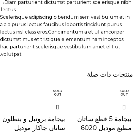
Diam parturient dictumst parturient scelerisque nibh
lectus.
Scelerisque adipiscing bibendum sem vestibulum et in
a a a purus lectus faucibus lobortis tincidunt purus
lectus nisl class eros.Condimentum a et ullamcorper
dictumst mus et tristique elementum nam inceptos
hac parturient scelerisque vestibulum amet elit ut
volutpat.
منتجات ذات صلة
SOLD
SOLD
OUT
OUT
بيجامة 5 قطع ساتان
بيجامة بروتيل و بنطلون
مطبع موديل 6020
ساتان جاكار موديل