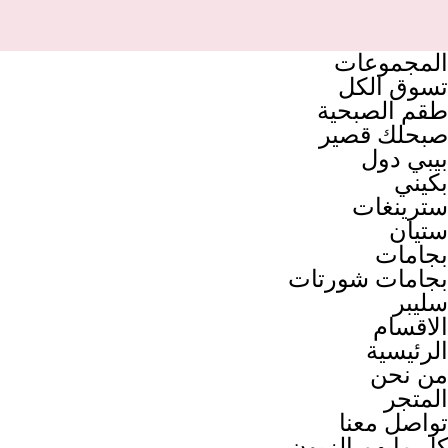
المجموعات
تسوق الكل
طقم الصبحية
صبحلك قصير
بيبي دول
بكيني
سترينغات
ستيان
بجامات
بجامات شورتات
سليبر
الاقسام
الرئيسية
من نحن
المتجر
تواصل معنا
كل مايهم الزبون