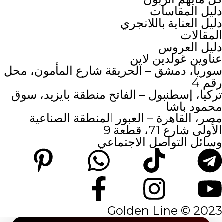
دليل المقاسات
دليل العناية باللانجري
المقالات
دليل العروس
عناوين غولدين لاين
سوريا، دمشق – الحريقة شارع المأمون، محل
رقم 4
تركيا، إسطنبول – الفاتح منطقة بايزيد، سوق
محمود باشا
مصر، القاهرة – العبور المنطقة الصناعية
الأولى شارع 71، قطعة 9
وسائل التواصل الاجتماعي
2023 © Golden Line