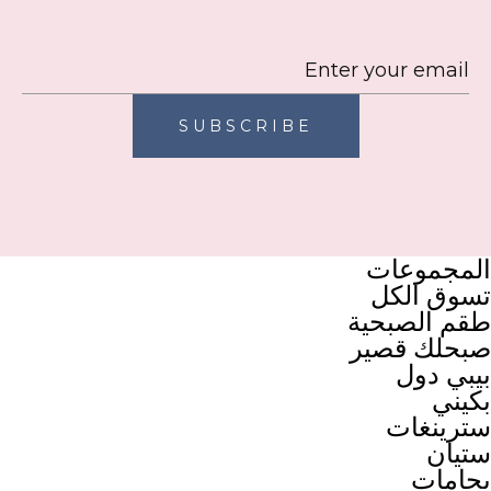
SUBSCRIBE
المجموعات
تسوق الكل
طقم الصبحية
صبحلك قصير
بيبي دول
بكيني
سترينغات
ستيان
بجامات