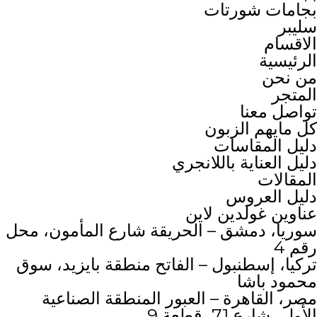
بجامات شورتات
سليبر
الاقسام
الرئيسية
من نحن
المتجر
تواصل معنا
كل مايهم الزبون
دليل المقاسات
دليل العناية باللانجري
المقالات
دليل العروس
عناوين غولدين لاين
سوريا، دمشق – الحريقة شارع المأمون، محل
رقم 4
تركيا، إسطنبول – الفاتح منطقة بايزيد، سوق
محمود باشا
مصر، القاهرة – العبور المنطقة الصناعية
الأولى شارع 71، قطعة 9