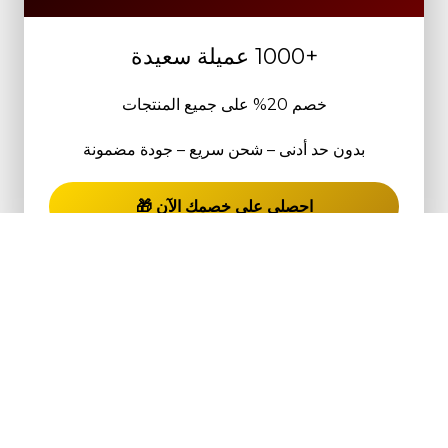
+1000 عميلة سعيدة
خصم 20% على جميع المنتجات
بدون حد أدنى – شحن سريع – جودة مضمونة
احصلي على خصمك الآن 🎁
بيجامة نسائية أنيقة موديل 6036
Select options
725.00
$
بحث
ابدأ الكتابة لترى المنتجات التي تبحث عنها.
المتجر
قائمة الرغبات