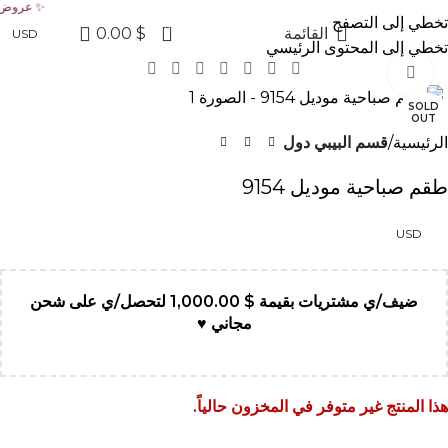
✨ عروض جولدن لاين الآن خصم 20% على الكولكشن الجديد ✨ ✨ عروض جولدن لاين الآن خصم 20% على ال
تخطي إلى التصفح
0
القائمة
$
0.00
USD
تخطي إلى المحتوى الرئيسي
Click to enlarge
SOLD
OUT
الرئيسية
قسم البيبي دول
طقم صباحية موديل 9154
USD
ضيف/ي مشتريات بقيمة
$
1,000.00
لتحصل/ي على شحن
مجاني ♥
هذا المنتج غير متوفر في المخزون حالياً.