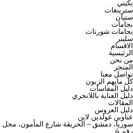
بكيني
سترينغات
ستيان
بجامات
بجامات شورتات
سليبر
الاقسام
الرئيسية
من نحن
المتجر
تواصل معنا
كل مايهم الزبون
دليل المقاسات
دليل العناية باللانجري
المقالات
دليل العروس
عناوين غولدين لاين
سوريا، دمشق – الحريقة شارع المأمون، محل
رقم 4