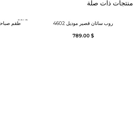
منتجات ذات صلة
SOLD
روب ساتان قصير موديل 4602
طقم صباحية د
OUT
789.00
$