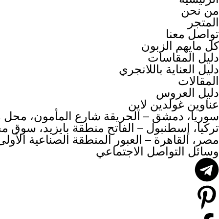
من نحن
المتجر
تواصل معنا
كل مايهم الزبون
دليل المقاسات
دليل العناية باللانجري
المقالات
دليل العروس
عناوين غولدين لاين
سوريا، دمشق – الحريقة شارع المأمون، محل رق
تركيا، إسطنبول – الفاتح منطقة بايزيد، سوق م
مصر، القاهرة – العبور المنطقة الصناعية الأولى شارع 71
وسائل التواصل الاجتماعي