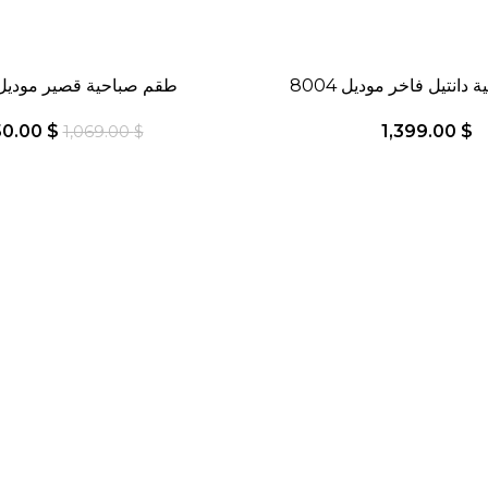
انتيل فاخر موديل 8004
-11%
طقم صباحية قصير موديل 064
50.00
$
1,399.00
$
1,069.00
$