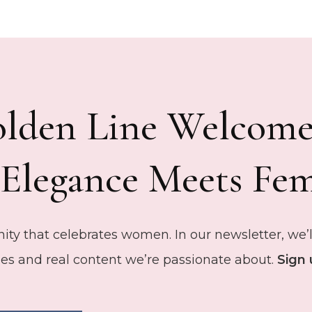
lden Line Welcomes
Elegance Meets Fem
ty that celebrates women. In our newsletter, we’ll
des and real content we’re passionate about.
Sign 