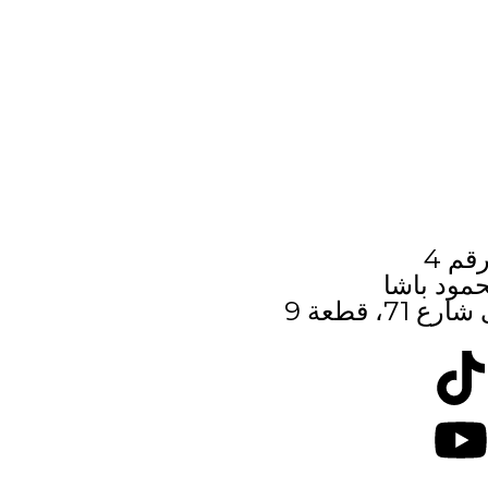
م 4
حمود باشا
، قطعة 9