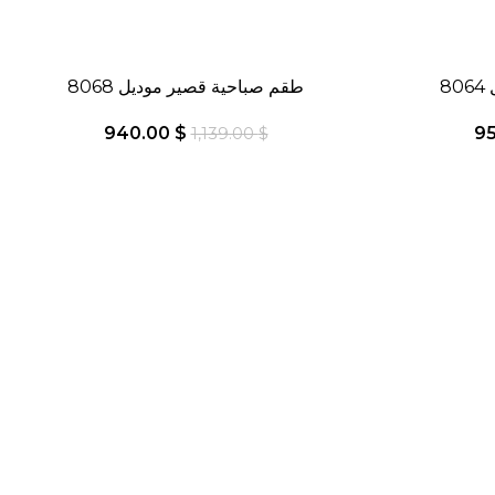
8
-17%
طقم صباحية قصير موديل 8068
940.00
$
9
1,139.00
$