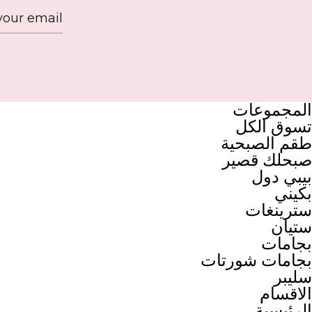
المجموعات
تسوق الكل
طقم الصبحية
صبحلك قصير
بيبي دول
بكيني
سترينغات
ستيان
بجامات
بجامات شورتات
سليبر
الاقسام
الرئيسية