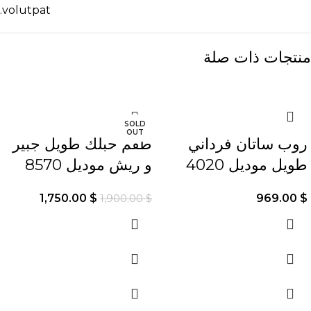
volutpat.
منتجات ذات صلة
-8%
SOLD
OUT
روب ساتان فرداني
طقم حبلك طويل جبير
طويل موديل 4020
و ريش موديل 8570
1,750.00
$
969.00
$
1,900.00
$