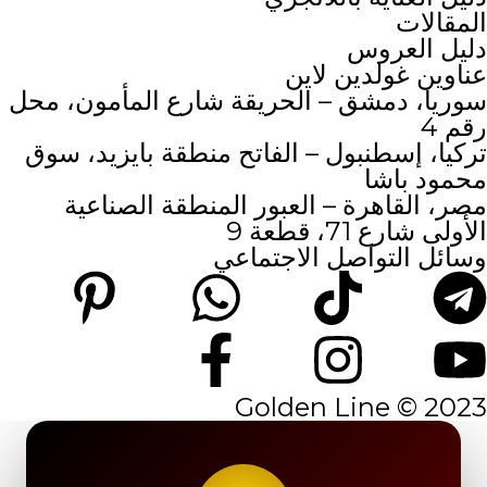
المقالات
دليل العروس
عناوين غولدين لاين
سوريا، دمشق – الحريقة شارع المأمون، محل
رقم 4
تركيا، إسطنبول – الفاتح منطقة بايزيد، سوق
محمود باشا
مصر، القاهرة – العبور المنطقة الصناعية
الأولى شارع 71، قطعة 9
وسائل التواصل الاجتماعي
2023 © Golden Line