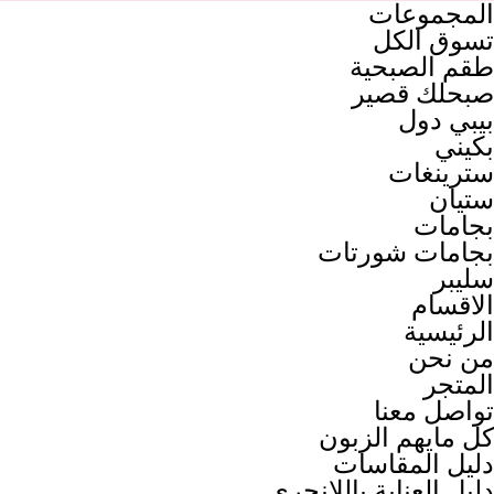
المجموعات
تسوق الكل
طقم الصبحية
صبحلك قصير
بيبي دول
بكيني
سترينغات
ستيان
بجامات
بجامات شورتات
سليبر
الاقسام
الرئيسية
من نحن
المتجر
تواصل معنا
كل مايهم الزبون
دليل المقاسات
دليل العناية باللانجري