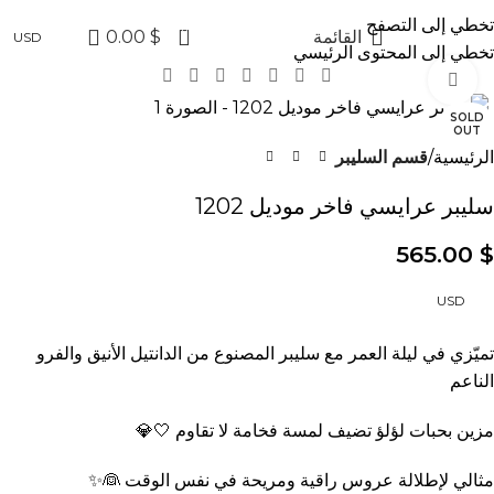
✨ عروض
تخطي إلى التصفح
0
القائمة
$
0.00
USD
تخطي إلى المحتوى الرئيسي
Click to enlarge
SOLD
OUT
الرئيسية
قسم السليبر
سليبر عرايسي فاخر موديل 1202
565.00
$
USD
تميّزي في ليلة العمر مع سليبر المصنوع من الدانتيل الأنيق والفرو
الناعم
مزين بحبات لؤلؤ تضيف لمسة فخامة لا تقاوم 🤍💎
مثالي لإطلالة عروس راقية ومريحة في نفس الوقت 👰✨