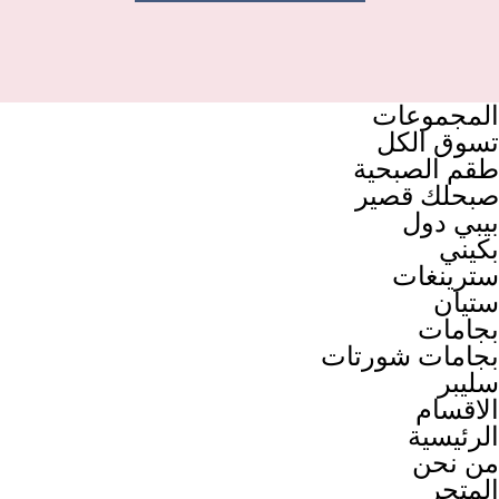
المجموعات
تسوق الكل
طقم الصبحية
صبحلك قصير
بيبي دول
بكيني
سترينغات
ستيان
بجامات
بجامات شورتات
سليبر
الاقسام
الرئيسية
من نحن
المتجر