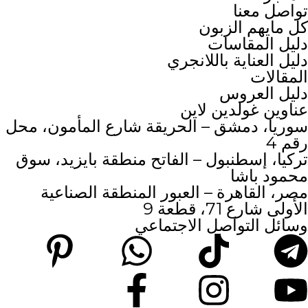
تواصل معنا
كل مايهم الزبون
دليل المقاسات
دليل العناية باللانجري
المقالات
دليل العروس
عناوين غولدين لاين
سوريا، دمشق – الحريقة شارع المأمون، محل
رقم 4
تركيا، إسطنبول – الفاتح منطقة بايزيد، سوق
محمود باشا
مصر، القاهرة – العبور المنطقة الصناعية
الأولى شارع 71، قطعة 9
وسائل التواصل الاجتماعي