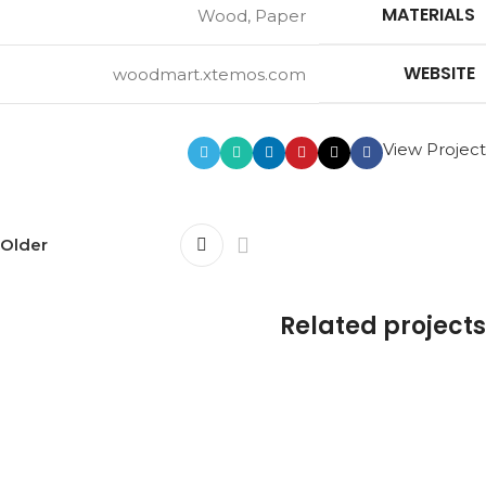
MATERIALS
Wood, Paper
WEBSITE
woodmart.xtemos.com
View Project
Older
Related projects
Leo uteu ullamcorper
Kitchen