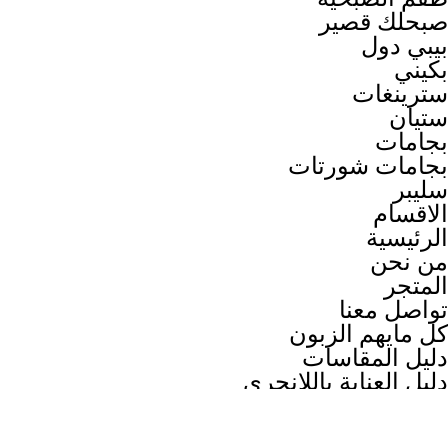
صبحلك قصير
بيبي دول
بكيني
سترينغات
ستيان
بجامات
بجامات شورتات
سليبر
الاقسام
الرئيسية
من نحن
المتجر
تواصل معنا
كل مايهم الزبون
دليل المقاسات
دليل العناية باللانجري
المقالات
دليل العروس